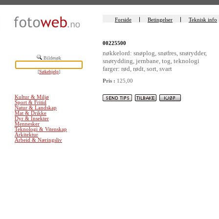
Forside
Betingelser
Teknisk info
00225500
nøkkelord: snøplog, snøfres, snørydder,
Bildesøk
snørydding, jernbane, tog, teknologi
farger: rød, rødt, sort, svart
[
Søkehjelp
]
Pris :
125,00
Kultur & Miljø
Sport & Fritid
Natur & Landskap
Mat & Drikke
Dyr & Insekter
Mennesker
Teknologi & Vitenskap
Arkitektur
Arbeid & Næringsliv