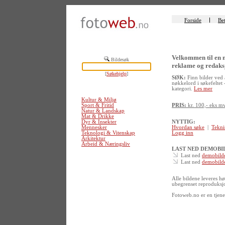
Forside
Bet
Velkommen til en n
Bildesøk
reklame og redaksj
[
Søkehjelp
]
SØK:
Finn bilder ved å
nøkkelord i søkefeltet -
kategori.
Les mer
Kultur & Miljø
Sport & Fritid
PRIS:
kr. 100,- eks mv
Natur & Landskap
Mat & Drikke
NYTTIG:
Dyr & Insekter
Hvordan søke
|
Tekni
Mennesker
Logg inn
Teknologi & Vitenskap
Arkitektur
Arbeid & Næringsliv
LAST NED DEMOBI
Last ned
demobilde
Last ned
demobilde
Alle bildene leveres h
ubegrenset reproduksjo
Fotoweb.no er en tjene